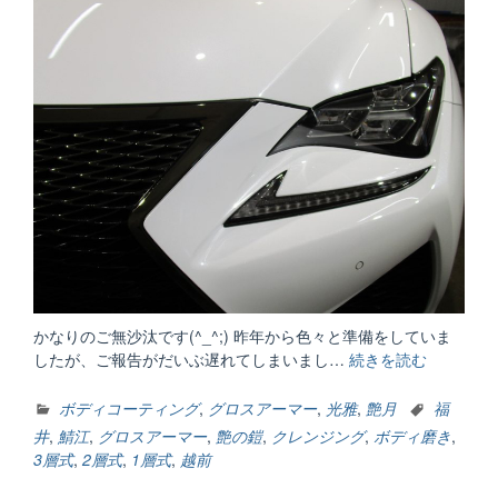
かなりのご無沙汰です(^_^;) 昨年から色々と準備をしていま
したが、ご報告がだいぶ遅れてしまいまし…
続きを読む
“お
知
ら
ボディコーティング
,
グロスアーマー
,
光雅
,
艶月
福
せ
井
,
鯖江
,
グロスアーマー
,
艶の鎧
,
クレンジング
,
ボディ磨き
,
（グ
3層式
,
2層式
,
1層式
,
越前
ロ