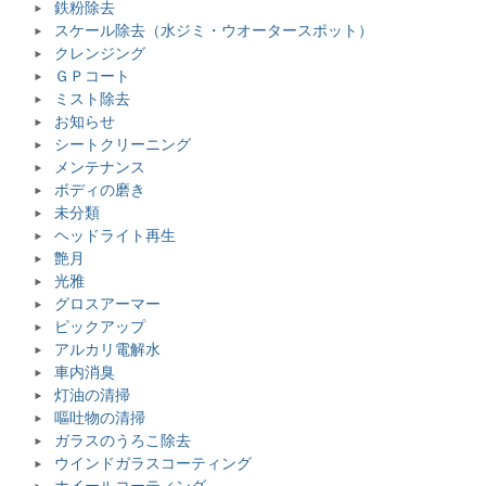
鉄粉除去
スケール除去（水ジミ・ウオータースポット）
クレンジング
ＧＰコート
ミスト除去
お知らせ
シートクリーニング
メンテナンス
ボディの磨き
未分類
ヘッドライト再生
艶月
光雅
グロスアーマー
ピックアップ
アルカリ電解水
車内消臭
灯油の清掃
嘔吐物の清掃
ガラスのうろこ除去
ウインドガラスコーティング
ホイールコーティング