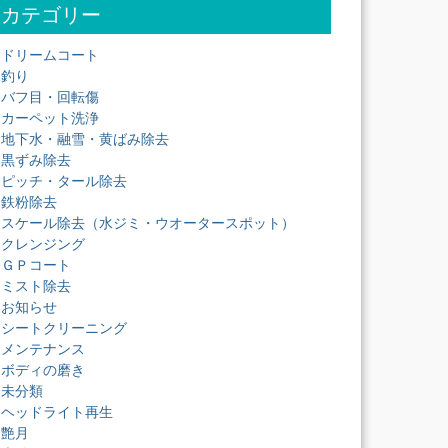
カテゴリー
ドリームコート
釣り
バフ目・回転傷
カーペット洗浄
地下水・融雪・黄ばみ除去
黒ずみ除去
ピッチ・タール除去
鉄粉除去
スケール除去（水ジミ・ウオータースポット）
クレンジング
ＧＰコート
ミスト除去
お知らせ
シートクリーニング
メンテナンス
ボディの磨き
未分類
ヘッドライト再生
艶月