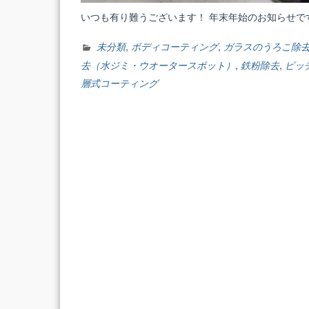
いつも有り難うございます！ 年末年始のお知らせです
未分類
,
ボディコーティング
,
ガラスのうろこ除
去（水ジミ・ウオータースポット）
,
鉄粉除去
,
ピッ
層式コーティング