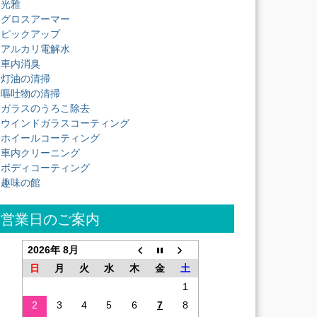
光雅
グロスアーマー
ピックアップ
アルカリ電解水
車内消臭
灯油の清掃
嘔吐物の清掃
ガラスのうろこ除去
ウインドガラスコーティング
ホイールコーティング
車内クリーニング
ボディコーティング
趣味の館
営業日のご案内
2026年 8月
日
月
火
水
木
金
土
1
2
3
4
5
6
7
8