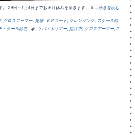
。 29日～1月4日までお正月休みを頂きます。 5…
続きを読む
“年
末
年
去
,
グロスアーマー
,
光雅
,
ＧＰコート
,
クレンジング
,
スケール除
始・
チ・タール除去
サバエポリマー
,
鯖江市
,
グロスアーマー
,
2
営
業
の
お
知
ら
せ。”