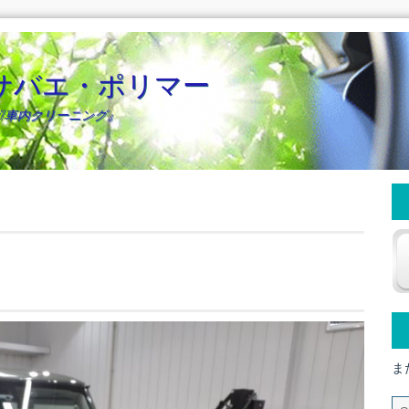
サバエ・ポリマー
/車内クリーニング』
。
ま