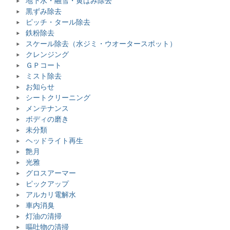
地下水・融雪・黄ばみ除去
黒ずみ除去
ピッチ・タール除去
鉄粉除去
スケール除去（水ジミ・ウオータースポット）
クレンジング
ＧＰコート
ミスト除去
お知らせ
シートクリーニング
メンテナンス
ボディの磨き
未分類
ヘッドライト再生
艶月
光雅
グロスアーマー
ピックアップ
アルカリ電解水
車内消臭
灯油の清掃
嘔吐物の清掃