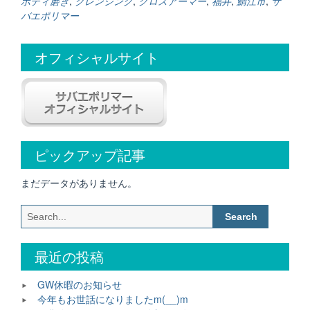
ボディ磨き
,
クレンジング
,
グロスアーマー
,
福井
,
鯖江市
,
サ
く？”
バエポリマー
オフィシャルサイト
ピックアップ記事
まだデータがありません。
Search
for:
最近の投稿
GW休暇のお知らせ
今年もお世話になりましたm(__)m