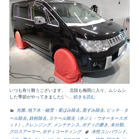
いつも有り難うございます。 北陸も梅雨に入り、ムシムシ
した季節がやってきました(;´･…
続きを読む
“何
年
乗
光雅
,
地下水・融雪・黄ばみ除去
,
黒ずみ除去
,
ピッチ・タ
る？
ール除去
,
鉄粉除去
,
スケール除去（水ジミ・ウオータースポ
何
ット）
,
クレンジング
,
メンテナンス
,
ボディの磨き
,
未分類
,
回
グロスアーマー
,
ボディコーティング
水性コンパウンド
,
磨