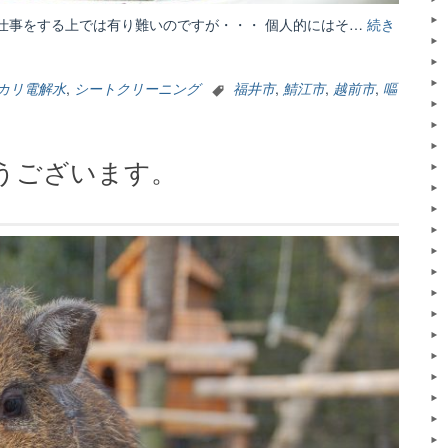
仕事をする上では有り難いのですが・・・ 個人的にはそ…
続き
カリ電解水
,
シートクリーニング
福井市
,
鯖江市
,
越前市
,
嘔
うございます。