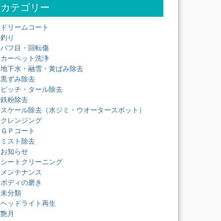
カテゴリー
ドリームコート
釣り
バフ目・回転傷
カーペット洗浄
地下水・融雪・黄ばみ除去
黒ずみ除去
ピッチ・タール除去
鉄粉除去
スケール除去（水ジミ・ウオータースポット）
クレンジング
ＧＰコート
ミスト除去
お知らせ
シートクリーニング
メンテナンス
ボディの磨き
未分類
ヘッドライト再生
艶月