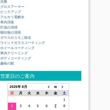
光雅
グロスアーマー
ピックアップ
アルカリ電解水
車内消臭
灯油の清掃
嘔吐物の清掃
ガラスのうろこ除去
ウインドガラスコーティング
ホイールコーティング
車内クリーニング
ボディコーティング
趣味の館
営業日のご案内
2026年 8月
日
月
火
水
木
金
土
1
2
3
4
5
6
7
8