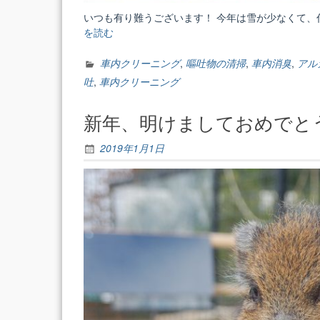
いつも有り難うございます！ 今年は雪が少なくて、
を読む
“嘔
吐
物
車内クリーニング
,
嘔吐物の清掃
,
車内消臭
,
アル
の
吐
,
車内クリーニング
清
掃”
新年、明けましておめでと
2019年1月1日