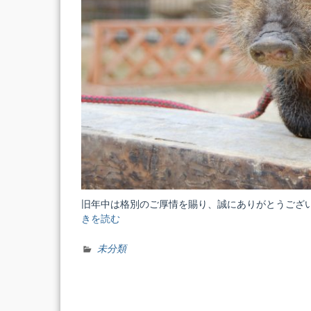
旧年中は格別のご厚情を賜り、誠にありがとうござ
きを読む
“新
年、
明
未分類
け
ま
し
て