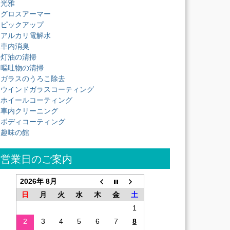
光雅
グロスアーマー
ピックアップ
アルカリ電解水
車内消臭
灯油の清掃
嘔吐物の清掃
ガラスのうろこ除去
ウインドガラスコーティング
ホイールコーティング
車内クリーニング
ボディコーティング
趣味の館
営業日のご案内
2026年 8月
日
月
火
水
木
金
土
1
2
3
4
5
6
7
8