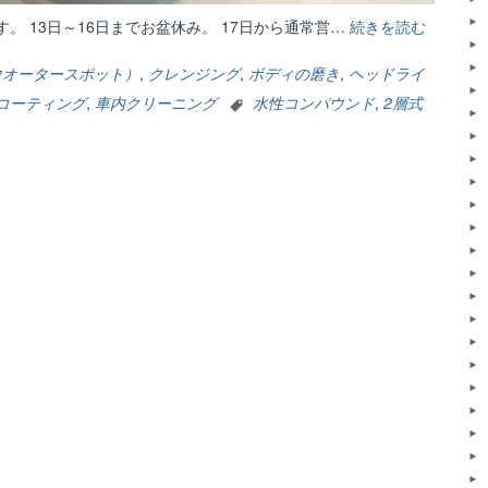
。 13日～16日までお盆休み。 17日から通常営…
続きを読む
“お
盆
休
ウオータースポット）
,
クレンジング
,
ボディの磨き
,
ヘッドライ
み
コーティング
,
車内クリーニング
水性コンパウンド
,
2層式
の
お
知
ら
せ”