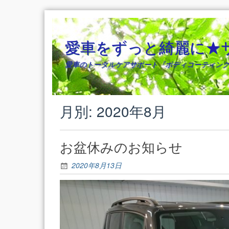
Skip
to
content
愛車をずっと綺麗に★
愛車のトータルケアサポート『ボディコーティング
月別: 2020年8月
お盆休みのお知らせ
2020年8月13日