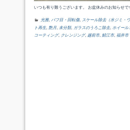
いつも有り難うございます。 お盆休みのお知らせです
光雅
,
バフ目・回転傷
,
スケール除去（水ジミ・
ト再生
,
艶月
,
未分類
,
ガラスのうろこ除去
,
ホイール
コーティング
,
クレンジング
,
越前市
,
鯖江市
,
福井市