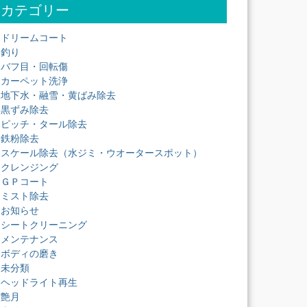
カテゴリー
ドリームコート
釣り
バフ目・回転傷
カーペット洗浄
地下水・融雪・黄ばみ除去
黒ずみ除去
ピッチ・タール除去
鉄粉除去
スケール除去（水ジミ・ウオータースポット）
クレンジング
ＧＰコート
ミスト除去
お知らせ
シートクリーニング
メンテナンス
ボディの磨き
未分類
ヘッドライト再生
艶月