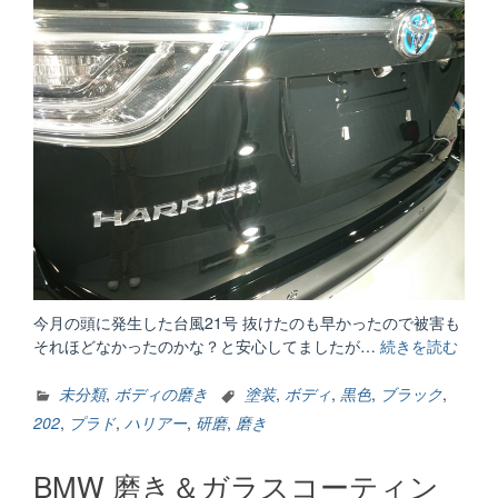
今月の頭に発生した台風21号 抜けたのも早かったので被害も
それほどなかったのかな？と安心してましたが…
続きを読む
“ボ
デ
ィ
未分類
,
ボディの磨き
塗装
,
ボディ
,
黒色
,
ブラック
,
の
202
,
プラド
,
ハリアー
,
研磨
,
磨き
磨
き/
BMW 磨き＆ガラスコーティン
傷