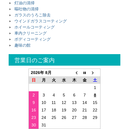
灯油の清掃
嘔吐物の清掃
ガラスのうろこ除去
ウインドガラスコーティング
ホイールコーティング
車内クリーニング
ボディコーティング
趣味の館
営業日のご案内
2026年 8月
日
月
火
水
木
金
土
1
2
3
4
5
6
7
8
9
10
11
12
13
14
15
16
17
18
19
20
21
22
23
24
25
26
27
28
29
30
31