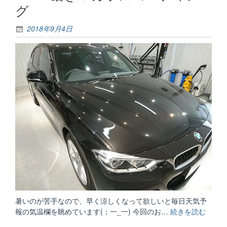
消
グ
し”
2018年9月4日
暑いのが苦手なので、早く涼しくなって欲しいと毎日天気予
報の気温欄を眺めています(；一_一) 今回のお…
続きを読む
“BMW
磨