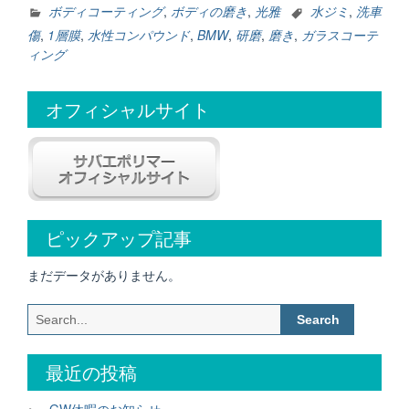
き
ボディコーティング
,
ボディの磨き
,
光雅
水ジミ
,
洗車
＆
傷
,
1層膜
,
水性コンパウンド
,
BMW
,
研磨
,
磨き
,
ガラスコーテ
ガ
ィング
ラ
ス
オフィシャルサイト
コ
ー
テ
ィ
ン
グ”
ピックアップ記事
まだデータがありません。
Search
for:
最近の投稿