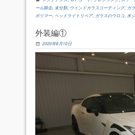
②”
ール除去
,
未分類
,
ウインドガラスコーティング
,
ガ
ポリマー
,
ヘッドライトリペア
,
ガラスのウロコ
,
水
外装編①
2020年6月10日