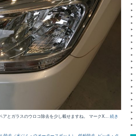
ペアとガラスのウロコ除去を少し載せますね。 マークX…
続き
ル除去（水ジミ・ウオータースポット）
,
鉄粉除去
,
ピッチ・タ