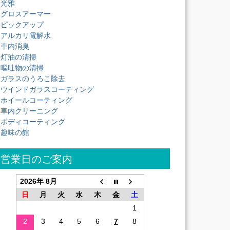
光雅
グロスアーマー
ピックアップ
アルカリ電解水
車内消臭
灯油の清掃
嘔吐物の清掃
ガラスのうろこ除去
ウインドガラスコーティング
ホイールコーティング
車内クリーニング
ボディコーティング
趣味の館
営業日のご案内
2026年 8月
日
月
火
水
木
金
土
1
2
3
4
5
6
7
8