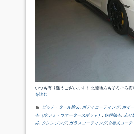
いつも有り難うございます！ 北陸地方もそろそろ梅
を読む
“外
装
編
ピッチ・タール除去
,
ボディコーティング
,
ホイ
①”
去（水ジミ・ウオータースポット）
,
鉄粉除去
,
未分
井
,
クレンジング
,
ガラスコーティング
,
2層式コーテ