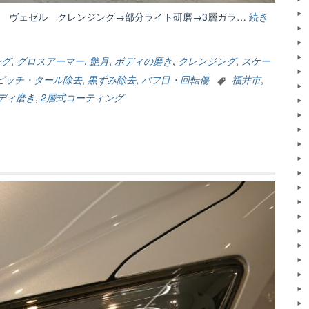
車 ヴェゼル クレンジング→部分ライト研磨→3層ガラ…
続き
ング
,
グロスアーマー
,
艶月
,
ボディの磨き
,
クレンジング
,
スケー
ピッチ・タール除去
,
黒ずみ除去
,
バフ目・回転傷
福井市
,
ディ磨き
,
2層式コーティング