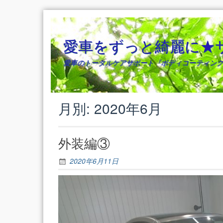
Skip
to
content
愛車をずっと綺麗に★
愛車のトータルケアサポート『ボディコーティング
月別: 2020年6月
外装編③
2020年6月11日