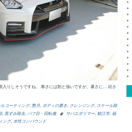
雨入りしそうですね。 寒さには割と強いですが、暑さに…
続き
ールコーティング
,
艶月
,
ボディの磨き
,
クレンジング
,
スケール除
類
,
黒ずみ除去
,
バフ目・回転傷
サバエポリマー
,
鯖江市
,
福
ィング
,
水性コンパウンド