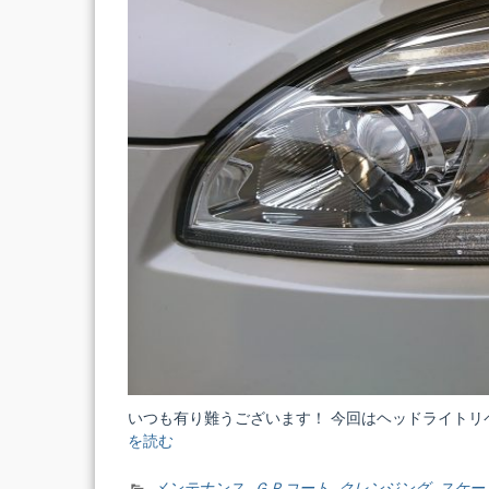
いつも有り難うございます！ 今回はヘッドライトリ
を読む
“外
装
編
メンテナンス
,
ＧＰコート
,
クレンジング
,
スケー