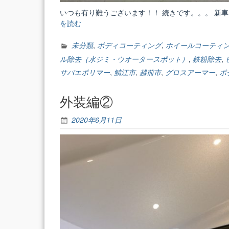
いつも有り難うございます！！ 続きです。。。 新
を読む
“外
装
編
未分類
,
ボディコーティング
,
ホイールコーティ
③”
ル除去（水ジミ・ウオータースポット）
,
鉄粉除去
,
サバエポリマー
,
鯖江市
,
越前市
,
グロスアーマー
,
ボ
外装編②
2020年6月11日