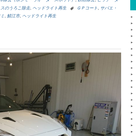
ラスのうろこ除去
,
ヘッドライト再生
ＧＰコート
,
サバエ・
ジミ
,
鯖江市
,
ヘッドライト再生