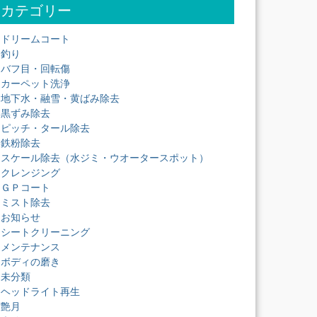
カテゴリー
ドリームコート
釣り
バフ目・回転傷
カーペット洗浄
地下水・融雪・黄ばみ除去
黒ずみ除去
ピッチ・タール除去
鉄粉除去
スケール除去（水ジミ・ウオータースポット）
クレンジング
ＧＰコート
ミスト除去
お知らせ
シートクリーニング
メンテナンス
ボディの磨き
未分類
ヘッドライト再生
艶月