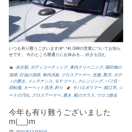
いつも有り難うございます(#^.^#) GWの営業についてお知ら
せです。 今のところ暦通りにお休みを…
続きを読む
“GW
営
業
未分類
,
ボディコーティング
,
車内クリーニング
,
嘔吐物の
に
清掃
,
灯油の清掃
,
車内消臭
,
グロスアーマー
,
光雅
,
艶月
,
ボデ
つ
ィの磨き
,
メンテナンス
,
ＧＰコート
,
クレンジング
,
バフ目・
い
回転傷
,
カーペット洗浄
,
釣り
サバエポリマー
,
鯖江市
,
シ
て”
ートの汚れ
,
グロスアーマー
,
磨き
,
船のガラス
,
ウロコ除去
今年も有り難うございました
m(__)m
2021年12月30日