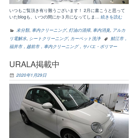
いつもご覧頂き有り難うございます！ 2月に書こうと思って
いたblogも、いつの間にか３月になってしま…
続きを読む
“内
装
編”
未分類
,
車内クリーニング
,
灯油の清掃
,
車内消臭
,
アルカ
リ電解水
,
シートクリーニング
,
カーペット洗浄
鯖江市，
福井市，越前市，車内クリーニング，サバエ・ポリマー
URALA掲載中
2020年1月29日