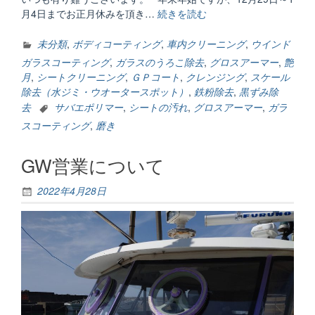
月4日までお正月休みを頂き…
続きを読む
“年
末
年
未分類
,
ボディコーティング
,
車内クリーニング
,
ウインド
始
ガラスコーティング
,
ガラスのうろこ除去
,
グロスアーマー
,
艶
お
月
,
シートクリーニング
,
ＧＰコート
,
クレンジング
,
スケール
知
除去（水ジミ・ウオータースポット）
,
鉄粉除去
,
黒ずみ除
ら
去
サバエポリマー
,
シートの汚れ
,
グロスアーマー
,
ガラ
せ
スコーティング
,
磨き
で
す。”
GW営業について
2022年4月28日