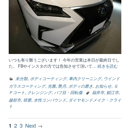
いつも有り難うございます！ 今年の営業は本日が最終日でし
た。 FBやインスタの方では告知させて頂いて…
続きを読む
“今
年
も
未分類
,
ボディコーティング
,
車内クリーニング
,
ウインド
1
ガラスコーティング
,
光雅
,
艶月
,
ボディの磨き
,
お知らせ
,
Ｇ
年・・
Ｐコート
,
クレンジング
,
バフ目・回転傷
福井市
,
鯖江市
,
越前市
,
研磨
,
水性コンパウンド
,
ダイヤモンドメイク・クライ
ト
投
Page
Page
2
Page
3
Next →
1