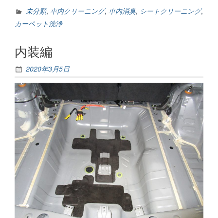
内
ク
未分類
,
車内クリーニング
,
車内消臭
,
シートクリーニング
,
リ
カーペット洗浄
ー
ニ
内装編
ン
グ
2020年3月5日
編”