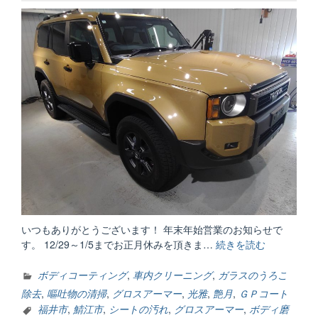
いつもありがとうございます！ 年末年始営業のお知らせで
す。 12/29～1/5までお正月休みを頂きま…
続きを読む
“年
末
年
ボディコーティング
,
車内クリーニング
,
ガラスのうろこ
始
除去
,
嘔吐物の清掃
,
グロスアーマー
,
光雅
,
艶月
,
ＧＰコート
の
福井市
,
鯖江市
,
シートの汚れ
,
グロスアーマー
,
ボディ磨