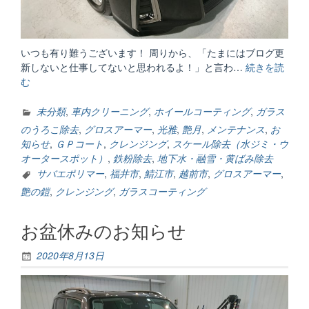
いつも有り難うございます！ 周りから、「たまにはブログ更
新しないと仕事してないと思われるよ！」と言わ…
続きを読
む
“も
う
す
未分類
,
車内クリーニング
,
ホイールコーティング
,
ガラス
ぐ
のうろこ除去
,
グロスアーマー
,
光雅
,
艶月
,
メンテナンス
,
お
GW”
知らせ
,
ＧＰコート
,
クレンジング
,
スケール除去（水ジミ・ウ
オータースポット）
,
鉄粉除去
,
地下水・融雪・黄ばみ除去
サバエポリマー
,
福井市
,
鯖江市
,
越前市
,
グロスアーマー
,
艶の鎧
,
クレンジング
,
ガラスコーティング
お盆休みのお知らせ
2020年8月13日