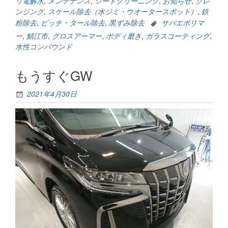
リ電解水
,
メンテナンス
,
シートクリーニング
,
お知らせ
,
クレ
難
ンジング
,
スケール除去（水ジミ・ウオータースポット）
,
鉄
う
粉除去
,
ピッチ・タール除去
,
黒ずみ除去
サバエポリマ
ご
ー
,
鯖江市
,
グロスアーマー
,
ボディ磨き
,
ガラスコーティング
,
ざ
水性コンパウンド
い
ま
もうすぐGW
し
た
m(__)m”
2021年4月30日