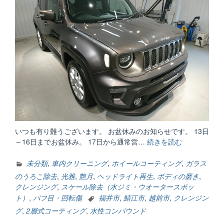
いつも有り難うございます。 お盆休みのお知らせです。 13日
～16日までお盆休み。 17日から通常営…
続きを読む
“お
盆
休
未分類
,
車内クリーニング
,
ホイールコーティング
,
ガラス
み
のうろこ除去
,
光雅
,
艶月
,
ヘッドライト再生
,
ボディの磨き
,
の
クレンジング
,
スケール除去（水ジミ・ウオータースポッ
お
ト）
,
バフ目・回転傷
福井市
,
鯖江市
,
越前市
,
クレンジン
知
グ
,
2層式コーティング
,
水性コンパウンド
ら