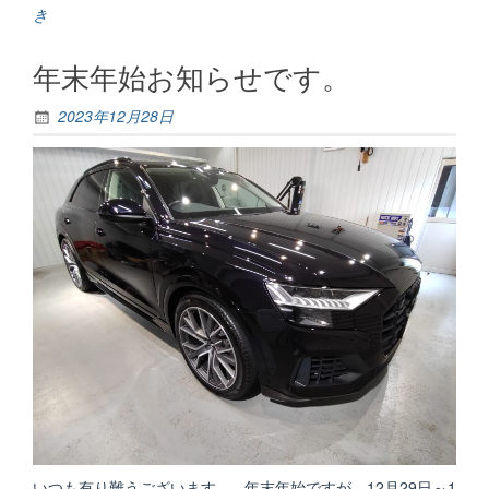
営
き
業
の
年末年始お知らせです。
お
知
ら
2023年12月28日
せ”
いつも有り難うございます。 年末年始ですが、12月29日～1