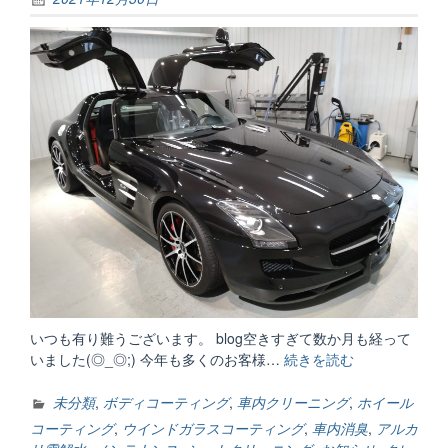
いつも有り難うございます。 blog空きすぎて数か月も経って
いました(◎_◎;) 今年も多くのお客様…
続きを読む
“今
年
も
未分類
,
ボディコーティング
,
車内クリーニング
,
ホイール
有
コーティング
,
ウインドガラスコーティング
,
車内消臭
,
アルカ
り