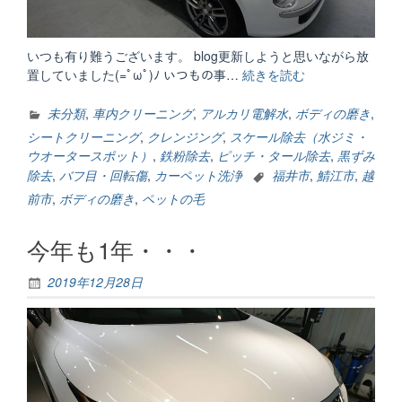
いつも有り難うございます。 blog更新しようと思いながら放
置していました(=ﾟωﾟ)ﾉ いつもの事…
続きを読む
“URALA
掲
載
未分類
,
車内クリーニング
,
アルカリ電解水
,
ボディの磨き
,
中”
シートクリーニング
,
クレンジング
,
スケール除去（水ジミ・
ウオータースポット）
,
鉄粉除去
,
ピッチ・タール除去
,
黒ずみ
除去
,
バフ目・回転傷
,
カーペット洗浄
福井市
,
鯖江市
,
越
前市
,
ボディの磨き
,
ペットの毛
今年も1年・・・
2019年12月28日