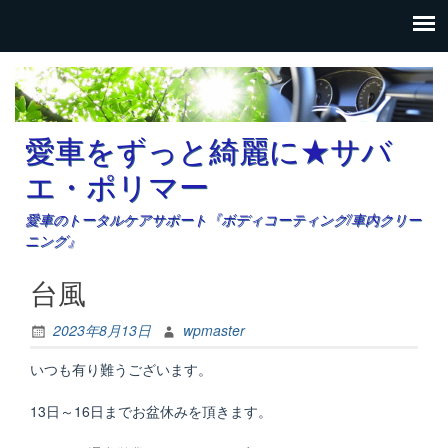
愛車をずっと綺麗に★サバ
エ・ポリマー
愛車のトータルケアサポート『ボディコーティング/車内クリー
ニング』
台風
2023年8月13日
wpmaster
いつも有り難うございます。
13日～16日までお盆休みを頂きます。