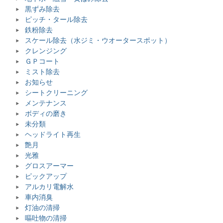
黒ずみ除去
ピッチ・タール除去
鉄粉除去
スケール除去（水ジミ・ウオータースポット）
クレンジング
ＧＰコート
ミスト除去
お知らせ
シートクリーニング
メンテナンス
ボディの磨き
未分類
ヘッドライト再生
艶月
光雅
グロスアーマー
ピックアップ
アルカリ電解水
車内消臭
灯油の清掃
嘔吐物の清掃