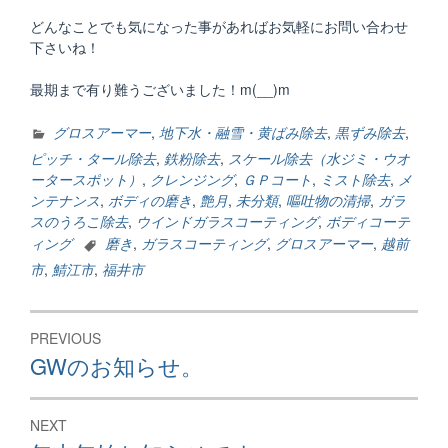
どんなことでも気になった事があればお気軽にお問い合わせ
下さいね！
最期まで有り難うございました！m(__)m
グロスアーマー
,
地下水・融雪・黄ばみ除去
,
黒ずみ除去
,
ピッチ・タール除去
,
鉄粉除去
,
スケール除去（水ジミ・ウオ
ータースポット）
,
クレンジング
,
ＧＰコート
,
ミスト除去
,
メ
ンテナンス
,
ボディの磨き
,
艶月
,
未分類
,
嘔吐物の清掃
,
ガラ
スのうろこ除去
,
ウインドガラスコーティング
,
ボディコーテ
ィング
磨き
,
ガラスコーティング
,
グロスアーマー
,
越前
市
,
鯖江市
,
福井市
投
PREVIOUS
稿
Previous
GWのお知らせ。
post:
ナ
ビ
NEXT
Next