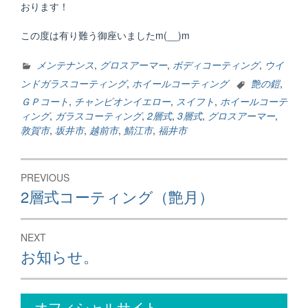
おります！
この度は有り難う御座いましたm(__)m
メンテナンス
,
グロスアーマー
,
ボディコーティング
,
ウイ
ンドガラスコーティング
,
ホイールコーティング
艶の鎧
,
ＧＰコート
,
チャンピオンイエロー
,
スイフト
,
ホイールコーテ
ィング
,
ガラスコーティング
,
2層式
,
3層式
,
グロスアーマー
,
敦賀市
,
坂井市
,
越前市
,
鯖江市
,
福井市
投
PREVIOUS
稿
Previous
2層式コーティング（艶月）
post:
ナ
ビ
NEXT
ゲ
Next
お知らせ。
post:
ー
シ
オフィシャルサイト