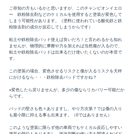
ご存知の方もいるかと思いますが、このチャンピオンイエロ
ー 鉄粉除去剤などのケミカルを使用すると塗装が変色して
しまう可能性があります。（塗料に使われている酸化鉄と鉄
粉除去剤の成分が反応してしまうからです）
粘土や鉄粉除去パッド使えば良いだろ！と言われるかも知れ
ませんが、物理的に摩擦や力を加えれば当然傷が入るので、
粘土や鉄粉除去パッドは出来るだけ使いたくないのが本音で
す。
この塗装の場合、変色させるリスクと傷が入るリスクを天秤
にかけるなら・・・鉄粉除去パッドですかね？
※変色したら戻りませんが、多少の傷ならリカバリー可能だか
らです。
パッドの堅さも色々ありますし、やり方次第？では傷の入り
も最小限に抑える事も出来ます。（0ではありません）
このような塗装に限らず他の車両でもケミカル反応しやすい
塗装や部位もありますし、状況判断や使い方を間違えればど