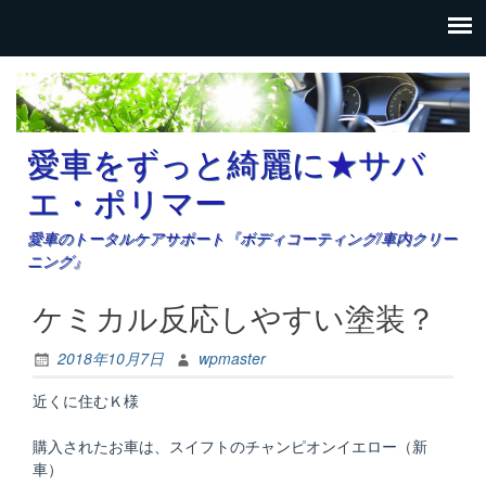
愛車をずっと綺麗に★サバ
エ・ポリマー
愛車のトータルケアサポート『ボディコーティング/車内クリー
ニング』
ケミカル反応しやすい塗装？
2018年10月7日
wpmaster
近くに住むＫ様
購入されたお車は、スイフトのチャンピオンイエロー（新
車）