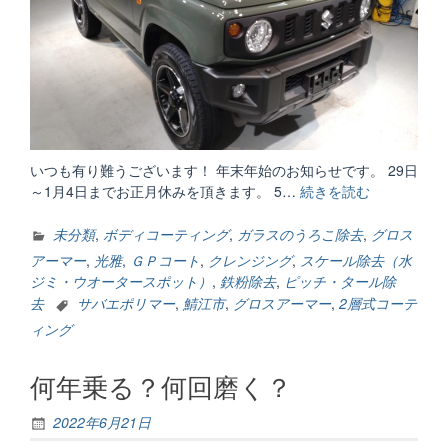
いつも有り難うございます！ 年末年始のお知らせです。 29日
～1月4日までお正月休みを頂きます。 5…
続きを読む
“年
末
年
未分類
,
ボディコーティング
,
ガラスのうろこ除去
,
グロス
始・
アーマー
,
光雅
,
ＧＰコート
,
クレンジング
,
スケール除去（水
営
ジミ・ウオータースポット）
,
鉄粉除去
,
ピッチ・タール除
業
去
サバエポリマー
,
鯖江市
,
グロスアーマー
,
2層式コーテ
の
ィング
お
知
何年乗る？何回磨く？
ら
せ。”
2022年6月21日