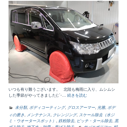
いつも有り難うございます。 北陸も梅雨に入り、ムシムシ
した季節がやってきました(;´･…
続きを読む
“何
年
乗
未分類
,
ボディコーティング
,
グロスアーマー
,
光雅
,
ボデ
る？
ィの磨き
,
メンテナンス
,
クレンジング
,
スケール除去（水ジ
何
ミ・ウオータースポット）
,
鉄粉除去
,
ピッチ・タール除去
,
黒
回
ずみ除去
,
地下水・融雪・黄ばみ除去
サバエポリマー
,
鯖