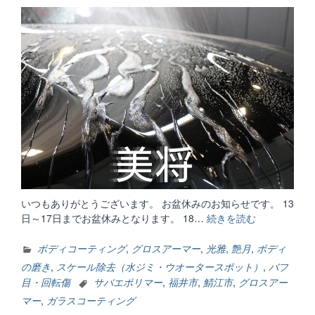
いつもありがとうございます。 お盆休みのお知らせです。 13
日～17日までお盆休みとなります。 18…
続きを読む
“お
盆
休
ボディコーティング
,
グロスアーマー
,
光雅
,
艶月
,
ボディ
み
の磨き
,
スケール除去（水ジミ・ウオータースポット）
,
バフ
＆
目・回転傷
サバエポリマー
,
福井市
,
鯖江市
,
グロスアー
コ
マー
,
ガラスコーティング
ー