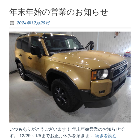
テ
年末年始の営業のお知らせ
ィ
ン
グ
2024年12月29日
追
加
の
お
知
ら
せ”
いつもありがとうございます！ 年末年始営業のお知らせで
す。 12/29～1/5までお正月休みを頂きま…
続きを読む
“年