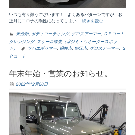
いつも有り難うございます！ よくあるパターンですが、お
正月にコロナの陽性になってしまい…
続きを読む
“今
年
も。。。”
未分類
,
ボディコーティング
,
グロスアーマー
,
ＧＰコート
,
クレンジング
,
スケール除去（水ジミ・ウオータースポッ
ト）
サバエポリマー
,
福井市
,
鯖江市
,
グロスアーマー
,
Ｇ
Ｐコート
年末年始・営業のお知らせ。
2022年12月28日