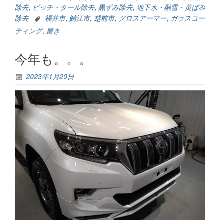
除去
,
ピッチ・タール除去
,
黒ずみ除去
,
地下水・融雪・黄ばみ
除去
福井市
,
鯖江市
,
越前市
,
グロスアーマー
,
ガラスコー
ティング
,
磨き
今年も。。。
2023年1月20日