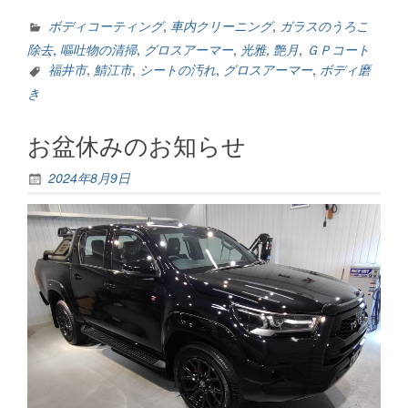
末
年
ボディコーティング
,
車内クリーニング
,
ガラスのうろこ
始
除去
,
嘔吐物の清掃
,
グロスアーマー
,
光雅
,
艶月
,
ＧＰコート
の
福井市
,
鯖江市
,
シートの汚れ
,
グロスアーマー
,
ボディ磨
営
き
業
の
お盆休みのお知らせ
お
知
ら
2024年8月9日
せ”