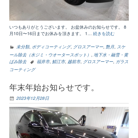
いつもありがとうございます。 お盆休みのお知らせです。 8
月10日〜16日までお休みを頂きます。 1…
続きを読む
“お
盆
休
未分類
,
ボディコーティング
,
グロスアーマー
,
艶月
,
スケ
み
ール除去（水ジミ・ウオータースポット）
,
地下水・融雪・黄
の
ばみ除去
福井市
,
鯖江市
,
越前市
,
グロスアーマー
,
ガラス
お
コーティング
知
ら
年末年始お知らせです。
せ”
2023年12月28日