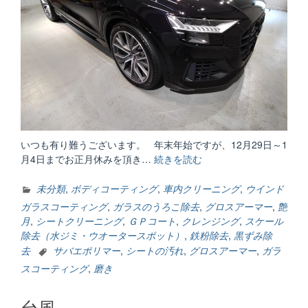
いつも有り難うございます。 年末年始ですが、12月29日～1
月4日までお正月休みを頂き…
続きを読む
“年
末
年
未分類
,
ボディコーティング
,
車内クリーニング
,
ウインド
始
ガラスコーティング
,
ガラスのうろこ除去
,
グロスアーマー
,
艶
お
月
,
シートクリーニング
,
ＧＰコート
,
クレンジング
,
スケール
知
除去（水ジミ・ウオータースポット）
,
鉄粉除去
,
黒ずみ除
ら
去
サバエポリマー
,
シートの汚れ
,
グロスアーマー
,
ガラ
せ
スコーティング
,
磨き
で
す。”
台風