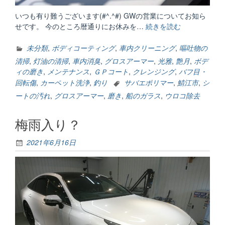
いつも有り難うございます(#^.^#) GWの営業についてお知ら
せです。 今のところ暦通りにお休みを…
続きを読む
“GW
営
業
未分類
,
ボディコーティング
,
車内クリーニング
,
嘔吐物の
に
清掃
,
灯油の清掃
,
車内消臭
,
グロスアーマー
,
光雅
,
艶月
,
ボデ
つ
ィの磨き
,
メンテナンス
,
ＧＰコート
,
クレンジング
,
バフ目・
い
回転傷
,
カーペット洗浄
,
釣り
サバエポリマー
,
鯖江市
,
シ
て”
ートの汚れ
,
グロスアーマー
,
磨き
,
船のガラス
,
ウロコ除去
梅雨入り？
2021年6月16日