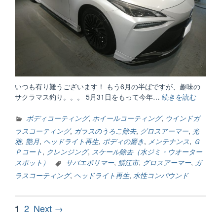
いつも有り難うございます！ もう6月の半ばですが、趣味の
サクラマス釣り。。。 5月31日をもって今年…
続きを読む
“梅
雨
入
ボディコーティング
,
ホイールコーティング
,
ウインドガ
り？”
ラスコーティング
,
ガラスのうろこ除去
,
グロスアーマー
,
光
雅
,
艶月
,
ヘッドライト再生
,
ボディの磨き
,
メンテナンス
,
Ｇ
Ｐコート
,
クレンジング
,
スケール除去（水ジミ・ウオーター
スポット）
サバエポリマー
,
鯖江市
,
グロスアーマー
,
ガ
ラスコーティング
,
ヘッドライト再生
,
水性コンパウンド
投
Page
Page
2
Next →
1