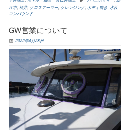
磨
江市
,
福井
,
グロスアーマー
,
クレンジング
,
ボディ磨き
,
水性
く？”
コンパウンド
GW営業について
2022年4月28日