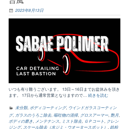
2023年8月13日
いつも有り難うございます。 13日～16日までお盆休みを頂き
ます。 17日から通常営業となりますので…
続きを読む
“台
風”
未分類
,
ボディコーティング
,
ウインドガラスコーティン
グ
,
ガラスのうろこ除去
,
嘔吐物の清掃
,
グロスアーマー
,
艶月
,
ボディの磨き
,
メンテナンス
,
ミスト除去
,
ＧＰコート
,
クレン
ジング
,
スケール除去（水ジミ・ウオータースポット）
,
鉄粉