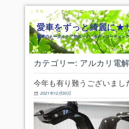
Skip
to
content
愛車をずっと綺麗に★
愛車のトータルケアサポート『ボディコーティング
カテゴリー: アルカリ電
今年も有り難うございましたm
2021年12月30日