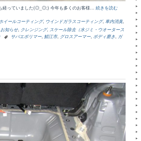
も経っていました(◎_◎;) 今年も多くのお客様…
続きを読む
“今
年
も
ホイールコーティング
,
ウインドガラスコーティング
,
車内消臭
,
有
,
お知らせ
,
クレンジング
,
スケール除去（水ジミ・ウオータース
り
去
サバエポリマー
,
鯖江市
,
グロスアーマー
,
ボディ磨き
,
ガ
難
う
ご
ざ
い
ま
し
た
m(__)m”