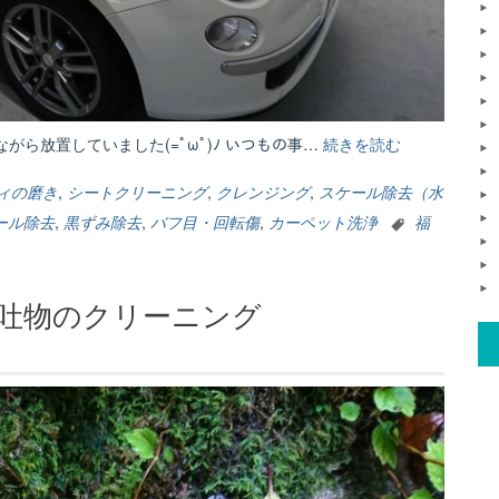
がら放置していました(=ﾟωﾟ)ﾉ いつもの事…
続きを読む
“URALA
掲
載
ィの磨き
,
シートクリーニング
,
クレンジング
,
スケール除去（水
中”
ール除去
,
黒ずみ除去
,
バフ目・回転傷
,
カーペット洗浄
福
嘔吐物のクリーニング