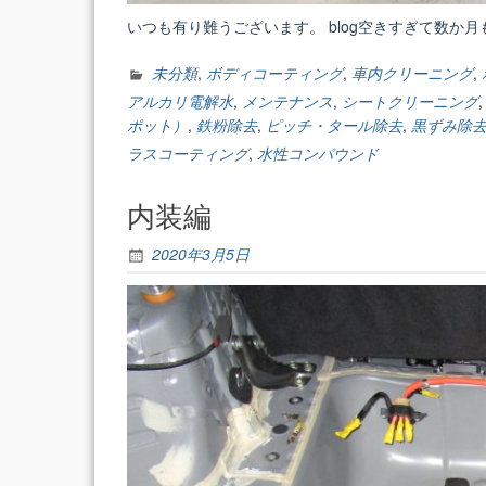
いつも有り難うございます。 blog空きすぎて数か月
未分類
,
ボディコーティング
,
車内クリーニング
,
アルカリ電解水
,
メンテナンス
,
シートクリーニング
ポット）
,
鉄粉除去
,
ピッチ・タール除去
,
黒ずみ除
ラスコーティング
,
水性コンパウンド
内装編
2020年3月5日