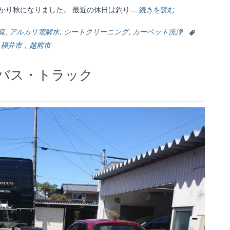
っかり秋になりました。 最近の休日は釣り…
続きを読む
“内
装/
タ
臭
,
アルカリ電解水
,
シートクリーニング
,
カーペット洗浄
バ
，福井市，越前市
コ
の
・バス・トラック
ヤ
ニ
汚
れ・
嘔
吐
物
の
ク
リ
ー
ニ
ン
グ”