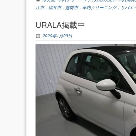
江市，福井市，越前市，車内クリーニング，サバエ
URALA掲載中
2020年1月29日