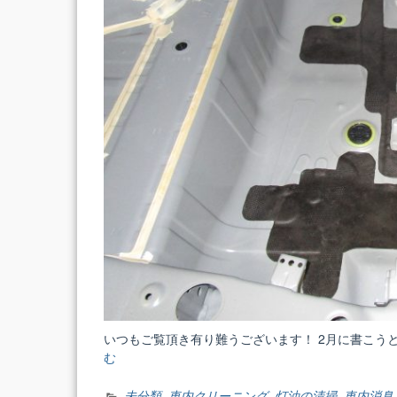
いつもご覧頂き有り難うございます！ 2月に書こうと
む
“内
装
編”
未分類
,
車内クリーニング
,
灯油の清掃
,
車内消臭