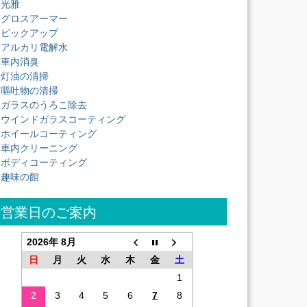
光雅
グロスアーマー
ピックアップ
アルカリ電解水
車内消臭
灯油の清掃
嘔吐物の清掃
ガラスのうろこ除去
ウインドガラスコーティング
ホイールコーティング
車内クリーニング
ボディコーティング
趣味の館
営業日のご案内
2026年 8月
日
月
火
水
木
金
土
1
2
3
4
5
6
7
8