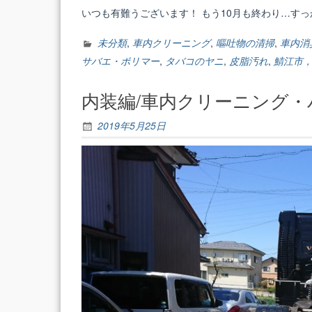
いつも有難うございます！ もう10月も終わり…す
未分類
,
車内クリーニング
,
嘔吐物の清掃
,
車内消
サバエ・ポリマー
,
タバコのヤニ
,
皮脂汚れ
,
鯖江市
内装編/車内クリーニング
2019年5月25日