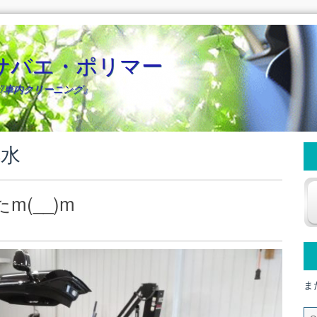
サバエ・ポリマー
/車内クリーニング』
解水
(__)m
ま