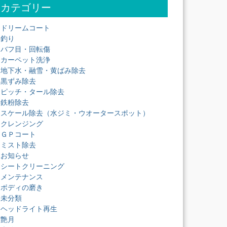
カテゴリー
ドリームコート
釣り
バフ目・回転傷
カーペット洗浄
地下水・融雪・黄ばみ除去
黒ずみ除去
ピッチ・タール除去
鉄粉除去
スケール除去（水ジミ・ウオータースポット）
クレンジング
ＧＰコート
ミスト除去
お知らせ
シートクリーニング
メンテナンス
ボディの磨き
未分類
ヘッドライト再生
艶月