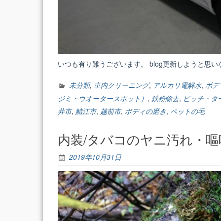
いつも有り難うございます。 blog更新しようと思いな
未分類
,
車内クリーニング
,
アルカリ電解水
,
ボデ
ジミ・ウオータースポット）
,
鉄粉除去
,
ピッチ・タ
井市
,
鯖江市
,
越前市
,
ボディの磨き
,
ペットの毛
内装/タバコのヤニ汚れ・
2019年10月31日