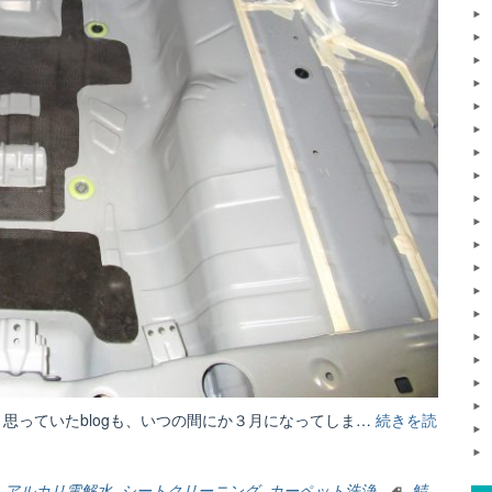
思っていたblogも、いつの間にか３月になってしま…
続きを読
,
アルカリ電解水
,
シートクリーニング
,
カーペット洗浄
鯖