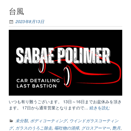
ら
台風
せ”
2023年8月13日
いつも有り難うございます。 13日～16日までお盆休みを頂き
ます。 17日から通常営業となりますので…
続きを読む
“台
風”
未分類
,
ボディコーティング
,
ウインドガラスコーティン
グ
,
ガラスのうろこ除去
,
嘔吐物の清掃
,
グロスアーマー
,
艶月
,