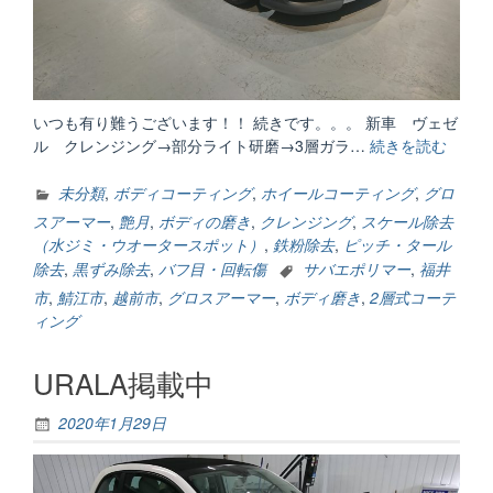
いつも有り難うございます！！ 続きです。。。 新車 ヴェゼ
ル クレンジング→部分ライト研磨→3層ガラ…
続きを読む
“外
装
編
未分類
,
ボディコーティング
,
ホイールコーティング
,
グロ
③”
スアーマー
,
艶月
,
ボディの磨き
,
クレンジング
,
スケール除去
（水ジミ・ウオータースポット）
,
鉄粉除去
,
ピッチ・タール
除去
,
黒ずみ除去
,
バフ目・回転傷
サバエポリマー
,
福井
市
,
鯖江市
,
越前市
,
グロスアーマー
,
ボディ磨き
,
2層式コーテ
ィング
URALA掲載中
2020年1月29日