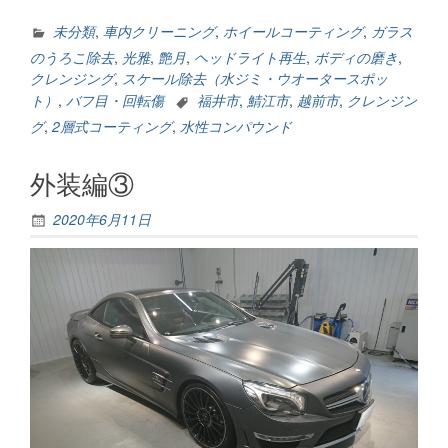
盆
休
未分類
,
車内クリーニング
,
ホイールコーティング
,
ガラス
み
のうろこ除去
,
光雅
,
艶月
,
ヘッドライト再生
,
ボディの磨き
,
の
クレンジング
,
スケール除去（水ジミ・ウオータースポッ
お
ト）
,
バフ目・回転傷
福井市
,
鯖江市
,
越前市
,
クレンジン
知
グ
,
2層式コーティング
,
水性コンパウンド
ら
せ”
外装編③
2020年6月11日