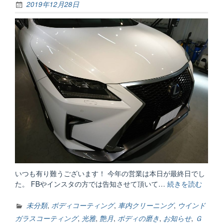
2019年12月28日
いつも有り難うございます！ 今年の営業は本日が最終日でし
た。 FBやインスタの方では告知させて頂いて…
続きを読む
“今
年
も
未分類
,
ボディコーティング
,
車内クリーニング
,
ウインド
1
ガラスコーティング
,
光雅
,
艶月
,
ボディの磨き
,
お知らせ
,
Ｇ