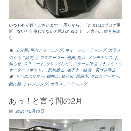
いつも有り難うございます！ 周りから、「たまにはブログ更
新しないと仕事してないと思われるよ！」と言わ…
続きを読
む
“も
う
す
未分類
,
車内クリーニング
,
ホイールコーティング
,
ガラス
ぐ
のうろこ除去
,
グロスアーマー
,
光雅
,
艶月
,
メンテナンス
,
お
GW”
知らせ
,
ＧＰコート
,
クレンジング
,
スケール除去（水ジミ・ウ
オータースポット）
,
鉄粉除去
,
地下水・融雪・黄ばみ除去
サバエポリマー
,
福井市
,
鯖江市
,
越前市
,
グロスアーマー
,
艶の鎧
,
クレンジング
,
ガラスコーティング
あっ！と言う間の2月
2021年2月10日