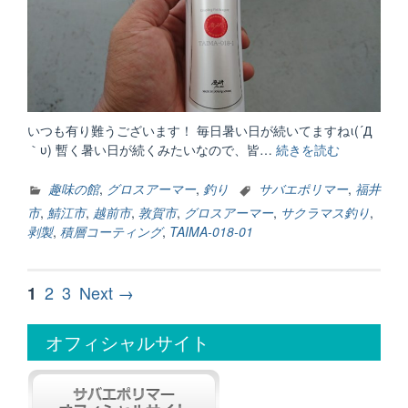
いつも有り難うございます！ 毎日暑い日が続いてますねι(´Д
｀υ) 暫く暑い日が続くみたいなので、皆…
続きを読む
“サ
ク
ラ
趣味の館
,
グロスアーマー
,
釣り
サバエポリマー
,
福井
マ
市
,
鯖江市
,
越前市
,
敦賀市
,
グロスアーマー
,
サクラマス釣り
,
ス
剥製
,
積層コーティング
,
TAIMA-018-01
＆
TAIMA-
018-
投
Page
Page
2
Page
3
Next →
1
01”
稿
オフィシャルサイト
ナ
ビ
ゲ