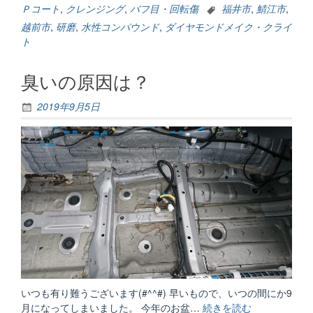
年・・
Ｐコート
,
クレンジング
,
バフ目・回転傷
福井市
,
鯖江市
,
越前市
,
研磨
,
水性コンパウンド
,
ダイヤモンドメイク・クライ
ト
臭いの原因は？
2019年9月5日
いつも有り難うございます(#^^#) 早いもので、いつの間にか9
月になってしまいました。 今年のお盆…
続きを読む
“臭