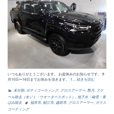
いつもありがとうございます。 お盆休みのお知らせです。 8
月10日〜16日までお休みを頂きます。 1…
続きを読む
“お
盆
休
未分類
,
ボディコーティング
,
グロスアーマー
,
艶月
,
スケ
み
ール除去（水ジミ・ウオータースポット）
,
地下水・融雪・黄
の
ばみ除去
福井市
,
鯖江市
,
越前市
,
グロスアーマー
,
ガラス
お
コーティング
知