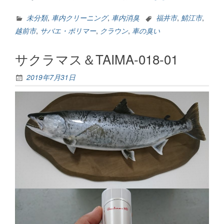
い
の
未分類
,
車内クリーニング
,
車内消臭
福井市
,
鯖江市
,
原
越前市
,
サバエ・ポリマー
,
クラウン
,
車の臭い
因
は？”
サクラマス＆TAIMA-018-01
2019年7月31日