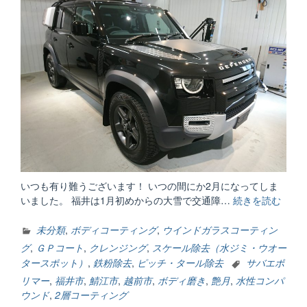
いつも有り難うございます！ いつの間にか2月になってしま
いました。 福井は1月初めからの大雪で交通障…
続きを読む
“あ
っ！
と
未分類
,
ボディコーティング
,
ウインドガラスコーティン
言
グ
,
ＧＰコート
,
クレンジング
,
スケール除去（水ジミ・ウオー
う
タースポット）
,
鉄粉除去
,
ピッチ・タール除去
サバエポ
間
リマー
,
福井市
,
鯖江市
,
越前市
,
ボディ磨き
,
艶月
,
水性コンパ
の
ウンド
,
2層コーティング
2