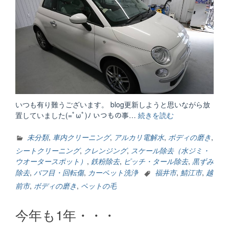
いつも有り難うございます。 blog更新しようと思いながら放
置していました(=ﾟωﾟ)ﾉ いつもの事…
続きを読む
“URALA
掲
載
未分類
,
車内クリーニング
,
アルカリ電解水
,
ボディの磨き
,
中”
シートクリーニング
,
クレンジング
,
スケール除去（水ジミ・
ウオータースポット）
,
鉄粉除去
,
ピッチ・タール除去
,
黒ずみ
除去
,
バフ目・回転傷
,
カーペット洗浄
福井市
,
鯖江市
,
越
前市
,
ボディの磨き
,
ペットの毛
今年も1年・・・