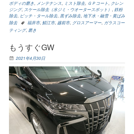
ボディの磨き
,
メンテナンス
,
ミスト除去
,
ＧＰコート
,
クレン
ジング
,
スケール除去（水ジミ・ウオータースポット）
,
鉄粉
除去
,
ピッチ・タール除去
,
黒ずみ除去
,
地下水・融雪・黄ばみ
除去
福井市
,
鯖江市
,
越前市
,
グロスアーマー
,
ガラスコー
ティング
,
磨き
もうすぐGW
2021年4月30日