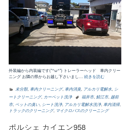
ニ
ン
グ”
外装編から内装編です(*^ω^*) トレーラーヘッド 車内クリー
ニング お隣の県からお越し下さいまし…
続きを読む
“内
装
編/
未分類
,
車内クリーニング
,
車内消臭
,
アルカリ電解水
,
シ
車
ートクリーニング
,
カーペット洗浄
福井市
,
鯖江市
,
越前
内
市
,
ペットの臭い
,
シート洗浄
,
アルカリ電解水洗浄
,
車内清掃
,
ク
トラックのクリーニング
,
マイクロバスのクリーニング
リ
ー
ポルシェ カイエン958
ニ