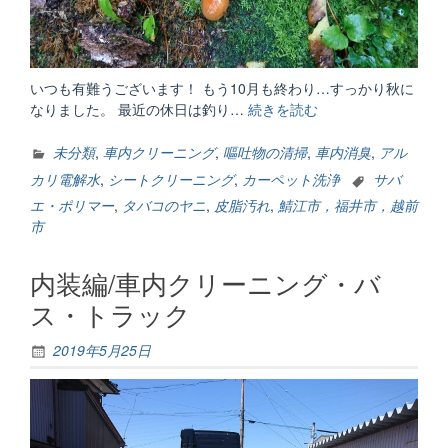
いつも有難うございます！ もう10月も終わり…すっかり秋に
なりました。 最近の休日は釣り…
続きを読む
“内
装/
タ
未分類
,
車内クリーニング
,
嘔吐物の清掃
,
車内消臭
,
アル
バ
カリ電解水
,
シートクリーニング
,
カーペット洗浄
サバ
コ
エ・ポリマー
,
タバコのヤニ
,
皮脂汚れ
,
鯖江市，福井市，越前
の
市
ヤ
ニ
内装編/車内クリーニング・バ
汚
れ・
ス・トラック
嘔
吐
2019年5月25日
物
の
ク
リ
ー