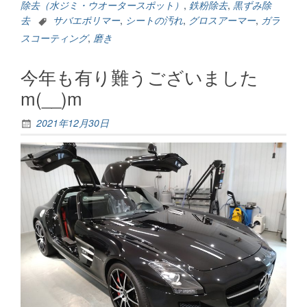
知
除去（水ジミ・ウオータースポット）
,
鉄粉除去
,
黒ずみ除
ら
去
サバエポリマー
,
シートの汚れ
,
グロスアーマー
,
ガラ
せ
スコーティング
,
磨き
で
す。”
今年も有り難うございました
m(__)m
2021年12月30日