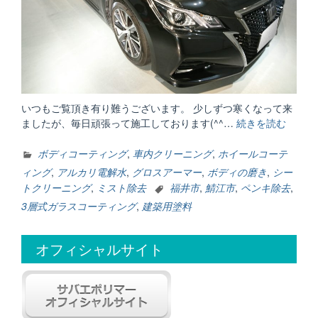
いつもご覧頂き有り難うございます。 少しずつ寒くなって来
ましたが、毎日頑張って施工しております(^^…
続きを読む
“ミ
ス
ト
ボディコーティング
,
車内クリーニング
,
ホイールコーテ
除
ィング
,
アルカリ電解水
,
グロスアーマー
,
ボディの磨き
,
シー
去・
トクリーニング
,
ミスト除去
福井市
,
鯖江市
,
ペンキ除去
,
グ
3層式ガラスコーティング
,
建築用塗料
ロ
ス
ア
オフィシャルサイト
ー
マ
ー/
車
内