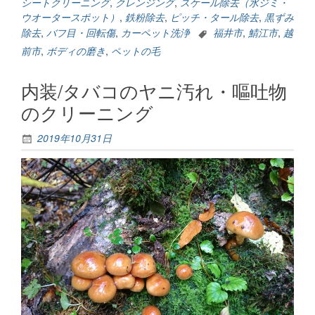
シートクリーニング
,
クレンジング
,
スケール除去（水ジミ・
ウオータースポット）
,
鉄粉除去
,
ピッチ・タール除去
,
黒ずみ
除去
,
バフ目・回転傷
,
カーペット洗浄
福井市
,
鯖江市
,
越
前市
,
ボディの磨き
,
ペットの毛
内装/タバコのヤニ汚れ・嘔吐物
のクリーニング
2019年10月31日