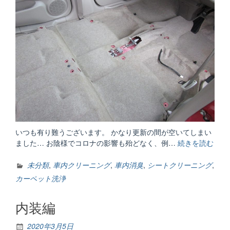
いつも有り難うございます。 かなり更新の間が空いてしまい
ました… お陰様でコロナの影響も殆どなく、例…
続きを読む
“車
内
ク
未分類
,
車内クリーニング
,
車内消臭
,
シートクリーニング
,
リ
カーペット洗浄
ー
ニ
内装編
ン
グ
2020年3月5日
編”