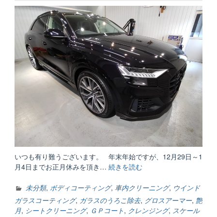
いつも有り難うございます。 年末年始ですが、12月29日～1
月4日までお正月休みを頂き…
続きを読む
“年
末
年
未分類
,
ボディコーティング
,
車内クリーニング
,
ウインド
始
ガラスコーティング
,
ガラスのうろこ除去
,
グロスアーマー
,
艶
お
月
,
シートクリーニング
,
ＧＰコート
,
クレンジング
,
スケール