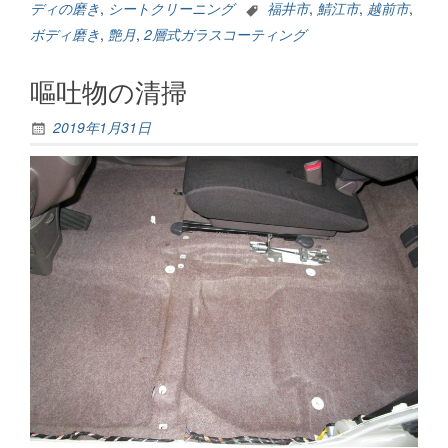
ェ
ディの磨き
,
シートクリーニング
福井市
,
鯖江市
,
越前市
,
カ
ボディ磨き
,
艶月
,
2層式ガラスコーティング
イ
エ
嘔吐物の清掃
ン
958”
2019年1月31日