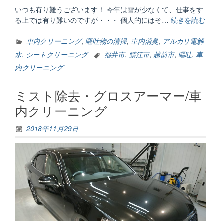
いつも有り難うございます！ 今年は雪が少なくて、仕事をす
る上では有り難いのですが・・・ 個人的にはそ…
続きを読む
“嘔
吐
物
車内クリーニング
,
嘔吐物の清掃
,
車内消臭
,
アルカリ電解
の
水
,
シートクリーニング
福井市
,
鯖江市
,
越前市
,
嘔吐
,
車
清
内クリーニング
掃”
ミスト除去・グロスアーマー/車
内クリーニング
2018年11月29日