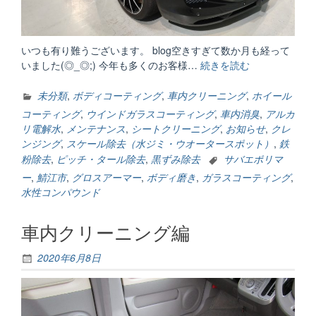
いつも有り難うございます。 blog空きすぎて数か月も経って
いました(◎_◎;) 今年も多くのお客様…
続きを読む
“今
年
も
未分類
,
ボディコーティング
,
車内クリーニング
,
ホイール
有
コーティング
,
ウインドガラスコーティング
,
車内消臭
,
アルカ
り
リ電解水
,
メンテナンス
,
シートクリーニング
,
お知らせ
,
クレ
難
ンジング
,
スケール除去（水ジミ・ウオータースポット）
,
鉄
う
粉除去
,
ピッチ・タール除去
,
黒ずみ除去
サバエポリマ
ご
ー
,
鯖江市
,
グロスアーマー
,
ボディ磨き
,
ガラスコーティング
,
ざ
水性コンパウンド
い
ま
車内クリーニング編
し
た
m(__)m”
2020年6月8日