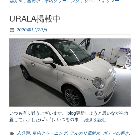
福井市，越前市，車内クリーニング，サバエ・ポリマー
URALA掲載中
2020年1月29日
いつも有り難うございます。 blog更新しようと思いながら放
置していました(=ﾟωﾟ)ﾉ いつもの事…
続きを読む
“URALA
掲
載
未分類
,
車内クリーニング
,
アルカリ電解水
,
ボディの磨き
,
中”