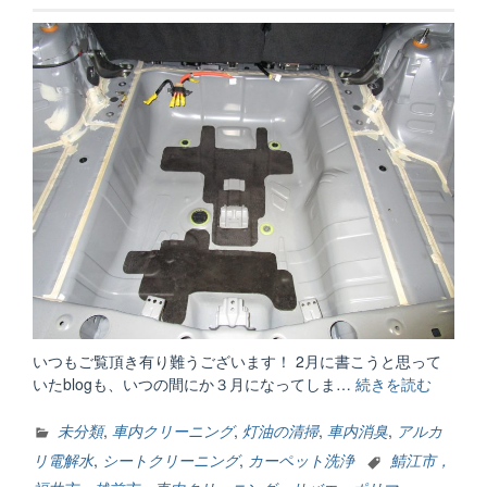
いつもご覧頂き有り難うございます！ 2月に書こうと思って
いたblogも、いつの間にか３月になってしま…
続きを読む
“内
装
編”
未分類
,
車内クリーニング
,
灯油の清掃
,
車内消臭
,
アルカ
リ電解水
,
シートクリーニング
,
カーペット洗浄
鯖江市，