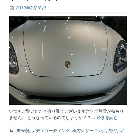
ン
グ・
2019年2月16日
バ
ス・
ト
ラ
ッ
ク”
いつもご覧いただき有り難うございます(^^) 全然雪が積もり
ません。 どうなっているのでしょうか？？…
続きを読む
“ポ
ル
シ
未分類
,
ボディコーティング
,
車内クリーニング
,
艶月
,
ボ