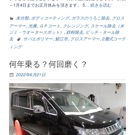
～1月4日までお正月休みを頂きます。 5…
続きを読む
“年
末
年
未分類
,
ボディコーティング
,
ガラスのうろこ除去
,
グロス
始・
アーマー
,
光雅
,
ＧＰコート
,
クレンジング
,
スケール除去（水
営
ジミ・ウオータースポット）
,
鉄粉除去
,
ピッチ・タール除
業
去
サバエポリマー
,
鯖江市
,
グロスアーマー
,
2層式コーテ
の
ィング
お
知
何年乗る？何回磨く？
ら
せ。”
2022年6月21日