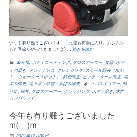
いつも有り難うございます。 北陸も梅雨に入り、ムシムシ
した季節がやってきました(;´･…
続きを読む
“何
年
乗
未分類
,
ボディコーティング
,
グロスアーマー
,
光雅
,
ボデ
る？
ィの磨き
,
メンテナンス
,
クレンジング
,
スケール除去（水ジ
何
ミ・ウオータースポット）
,
鉄粉除去
,
ピッチ・タール除去
,
黒
回
ずみ除去
,
地下水・融雪・黄ばみ除去
サバエポリマー
,
鯖
磨
江市
,
福井
,
グロスアーマー
,
クレンジング
,
ボディ磨き
,
水性
く？”
コンパウンド
今年も有り難うございました
m(__)m
2021年12月30日