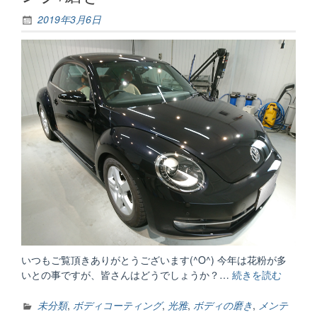
2019年3月6日
いつもご覧頂きありがとうございます(^O^) 今年は花粉が多
いとの事ですが、皆さんはどうでしょうか？…
続きを読む
“ボ
デ
ィ
未分類
,
ボディコーティング
,
光雅
,
ボディの磨き
,
メンテ