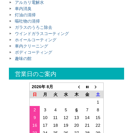
アルカリ電解水
車内消臭
灯油の清掃
嘔吐物の清掃
ガラスのうろこ除去
ウインドガラスコーティング
ホイールコーティング
車内クリーニング
ボディコーティング
趣味の館
営業日のご案内
2026年 8月
日
月
火
水
木
金
土
1
2
3
4
5
6
7
8
9
10
11
12
13
14
15
16
17
18
19
20
21
22
23
24
25
26
27
28
29