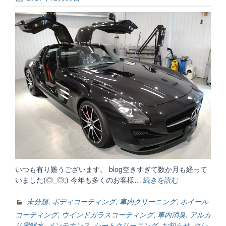
いつも有り難うございます。 blog空きすぎて数か月も経って
いました(◎_◎;) 今年も多くのお客様…
続きを読む
“今
年
も
未分類
,
ボディコーティング
,
車内クリーニング
,
ホイール
有
コーティング
,
ウインドガラスコーティング
,
車内消臭
,
アルカ
り
リ電解水
,
メンテナンス
,
シートクリーニング
,
お知らせ
,
クレ