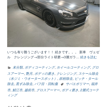
いつも有り難うございます！！ 続きです。。。 新車 ヴェゼ
ル クレンジング→部分ライト研磨→3層ガラ…
続きを読む
“外
装
編
未分類
,
ボディコーティング
,
ホイールコーティング
,
グロ
③”
スアーマー
,
艶月
,
ボディの磨き
,
クレンジング
,
スケール除去
（水ジミ・ウオータースポット）
,
鉄粉除去
,
ピッチ・タール
除去
,
黒ずみ除去
,
バフ目・回転傷
サバエポリマー
,
福井
市
,
鯖江市
,
越前市
,
グロスアーマー
,
ボディ磨き
,
2層式コーテ
ィング