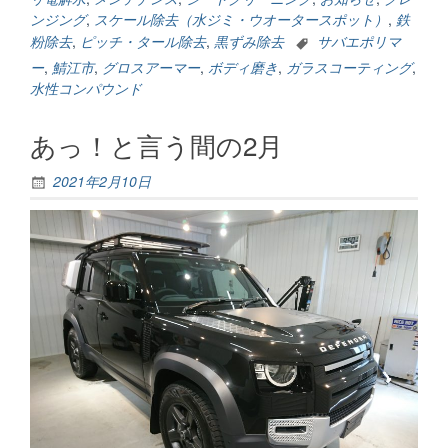
難
ンジング
,
スケール除去（水ジミ・ウオータースポット）
,
鉄
う
粉除去
,
ピッチ・タール除去
,
黒ずみ除去
サバエポリマ
ご
ー
,
鯖江市
,
グロスアーマー
,
ボディ磨き
,
ガラスコーティング
,
ざ
水性コンパウンド
い
ま
あっ！と言う間の2月
し
た
m(__)m”
2021年2月10日