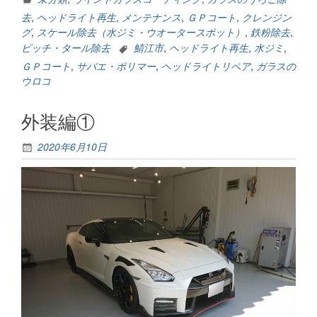
②”
去
,
ヘッドライト再生
,
メンテナンス
,
ＧＰコート
,
クレンジン
グ
,
スケール除去（水ジミ・ウオータースポット）
,
鉄粉除去
,
ピッチ・タール除去
鯖江市
,
ヘッドライト再生
,
水ジミ
,
ＧＰコート
,
サバエ・ポリマー
,
ヘッドライトリペア
,
ガラスの
ウロコ
外装編①
2020年6月10日