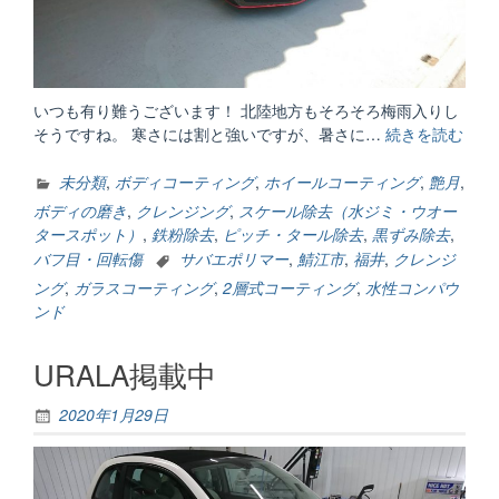
いつも有り難うございます！ 北陸地方もそろそろ梅雨入りし
そうですね。 寒さには割と強いですが、暑さに…
続きを読む
“外
装
編
未分類
,
ボディコーティング
,
ホイールコーティング
,
艶月
,
①”
ボディの磨き
,
クレンジング
,
スケール除去（水ジミ・ウオー
タースポット）
,
鉄粉除去
,
ピッチ・タール除去
,
黒ずみ除去
,
バフ目・回転傷
サバエポリマー
,
鯖江市
,
福井
,
クレンジ
ング
,
ガラスコーティング
,
2層式コーティング
,
水性コンパウ
ンド
URALA掲載中
2020年1月29日