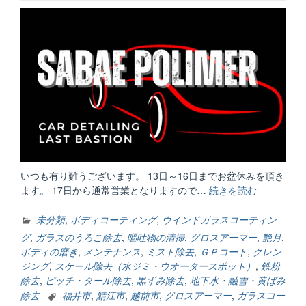
いつも有り難うございます。 13日～16日までお盆休みを頂き
ます。 17日から通常営業となりますので…
続きを読む
“台
風”
未分類
,
ボディコーティング
,
ウインドガラスコーティン
グ
,
ガラスのうろこ除去
,
嘔吐物の清掃
,
グロスアーマー
,
艶月
,
ボディの磨き
,
メンテナンス
,
ミスト除去
,
ＧＰコート
,
クレン
ジング
,
スケール除去（水ジミ・ウオータースポット）
,
鉄粉
除去
,
ピッチ・タール除去
,
黒ずみ除去
,
地下水・融雪・黄ばみ
除去
福井市
,
鯖江市
,
越前市
,
グロスアーマー
,
ガラスコー