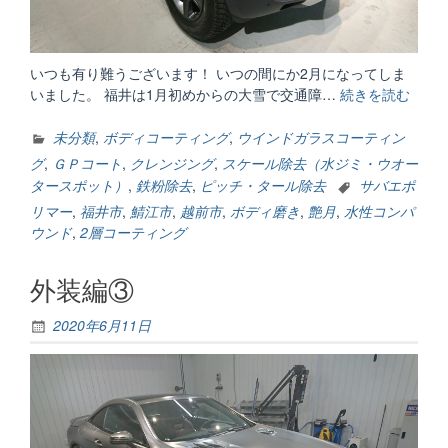
いつも有り難うございます！ いつの間にか2月になってしま
いました。 福井は1月初めからの大雪で交通障…
続きを読む
“あ
っ！
と
未分類
,
ボディコーティング
,
ウインドガラスコーティン
言
グ
,
ＧＰコート
,
クレンジング
,
スケール除去（水ジミ・ウオー
う
タースポット）
,
鉄粉除去
,
ピッチ・タール除去
サバエポ
間
リマー
,
福井市
,
鯖江市
,
越前市
,
ボディ磨き
,
艶月
,
水性コンパ
の
ウンド
,
2層コーティング
2
月”
外装編③
2020年6月11日