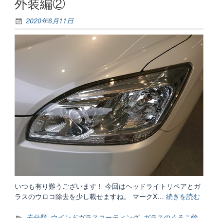
外装編②
2020年6月11日
いつも有り難うございます！ 今回はヘッドライトリペアとガ
ラスのウロコ除去を少し載せますね。 マークX…
続きを読む
“外
装
編
未分類
,
ウインドガラスコーティング
,
ガラスのうろこ除