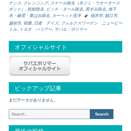
ー
ナンス
,
クレンジング
,
スケール除去（水ジミ・ウオータース
コ
ポット）
,
鉄粉除去
,
ピッチ・タール除去
,
黒ずみ除去
,
地下
ー
水・融雪・黄ばみ除去
,
カーペット洗浄
福井市
,
鯖江市
,
テ
越前市
,
研磨
,
日産 デイズ
,
フォルクスワーゲン ニュービー
ィ
トル
,
トヨタ ハリアー
,
サバエ・ポリマー
ン
グ/
ク
オフィシャルサイト
レ
ン
ジ
ン
グ/
磨
ピックアップ記事
き”
まだデータがありません。
Search
for:
最近の投稿