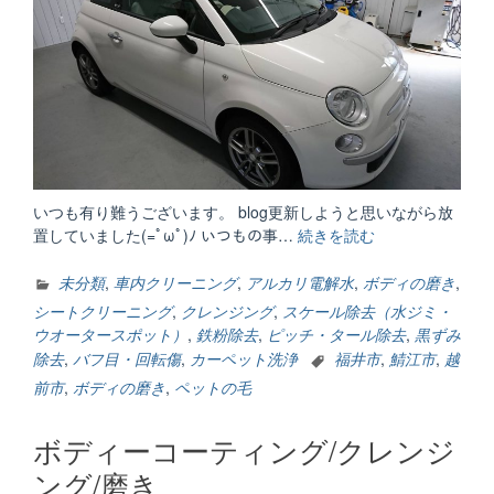
いつも有り難うございます。 blog更新しようと思いながら放
置していました(=ﾟωﾟ)ﾉ いつもの事…
続きを読む
“URALA
掲
載
未分類
,
車内クリーニング
,
アルカリ電解水
,
ボディの磨き
,
中”
シートクリーニング
,
クレンジング
,
スケール除去（水ジミ・
ウオータースポット）
,
鉄粉除去
,
ピッチ・タール除去
,
黒ずみ
除去
,
バフ目・回転傷
,
カーペット洗浄
福井市
,
鯖江市
,
越
前市
,
ボディの磨き
,
ペットの毛
ボディーコーティング/クレンジ
ング/磨き